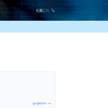
GR
EN
🔍
Διαβάστε →