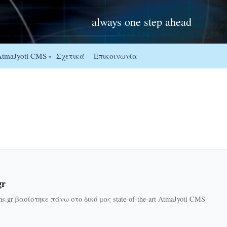
always one step ahead
Σχετικά
Επικοινωνία
AtmaJyoti CMS
▾
gr
ms.gr βασίστηκε πάνω στο δικό μας state-of-the-art AtmaJyoti CMS