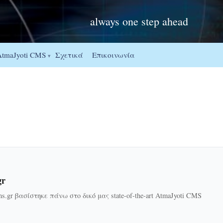
always one step ahead
Σχετικά
Επικοινωνία
AtmaJyoti CMS
▾
gr
ms.gr βασίστηκε πάνω στο δικό μας state-of-the-art AtmaJyoti CMS