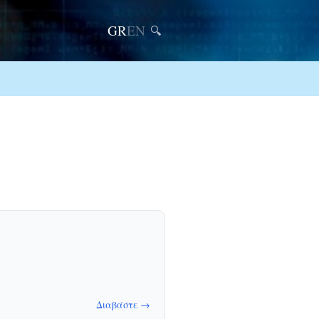
GR
EN
🔍
Διαβάστε →