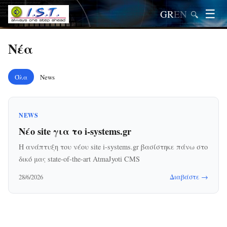
☰
GR
EN
🔍
Νέα
Όλα
News
NEWS
Νέο site για το i-systems.gr
Η ανάπτυξη του νέου site i-systems.gr βασίστηκε πάνω στο
δικό μας state-of-the-art AtmaJyoti CMS
Διαβάστε →
28/6/2026